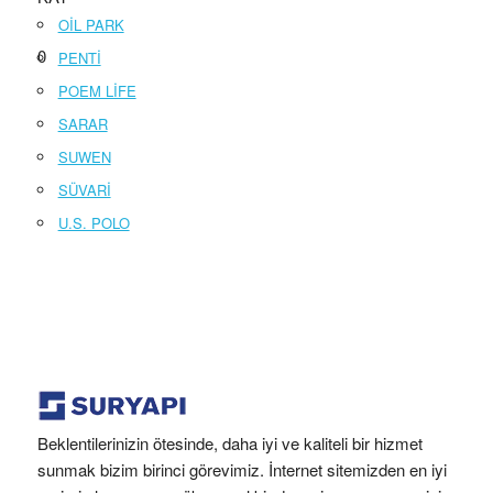
OİL PARK
0
PENTİ
POEM LİFE
SARAR
SUWEN
SÜVARİ
U.S. POLO
Beklentilerinizin ötesinde, daha iyi ve kaliteli bir hizmet
sunmak bizim birinci görevimiz. İnternet sitemizden en iyi