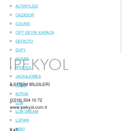
ALTINYILDIZ
CAZADOR
COLIN'S
ÇİFT GEYİK KARACA
DEFACTO
DUFY
GUSTO
İPEKYOL
JACK&JONES
İLETİŞİM BİLGİLERİ
KİĞILI
KOTON
0(216) 504 10 72
LCW
www.ipekyol.com.tr
LCW DREAM
LUFİAN
MAVİ
KAT