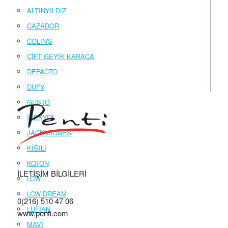
ALTINYILDIZ
CAZADOR
COLIN'S
ÇİFT GEYİK KARACA
DEFACTO
DUFY
GUSTO
İPEKYOL
JACK&JONES
KİĞILI
KOTON
İLETİŞİM BİLGİLERİ
LCW
LCW DREAM
0(216) 510 47 06
LUFİAN
www.penti.com
MAVİ