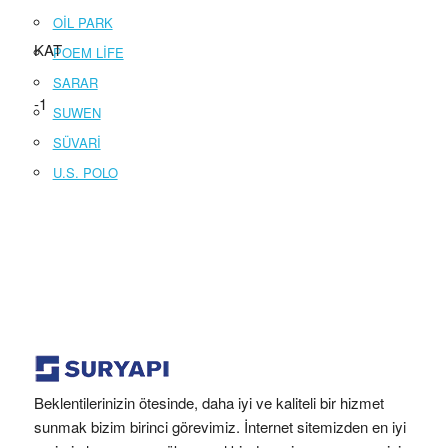
OİL PARK
KAT
POEM LİFE
SARAR
-1
SUWEN
SÜVARİ
U.S. POLO
Beklentilerinizin ötesinde, daha iyi ve kaliteli bir hizmet
sunmak bizim birinci görevimiz. İnternet sitemizden en iyi