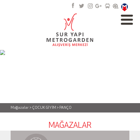
Mağazalar > ÇOCUK GİYİM > PANÇO
MAĞAZALAR